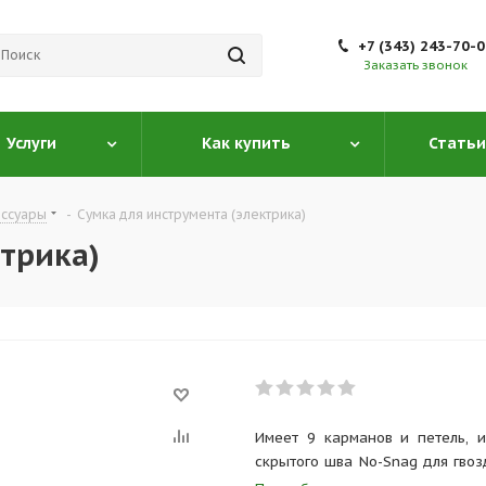
+7 (343) 243-70-
Заказать звонок
Услуги
Как купить
Статьи
ессуары
-
Сумка для инструмента (электрика)
трика)
Имеет 9 карманов и петель, 
скрытого шва No-Snag для гвоз
прочный держатель для молотка