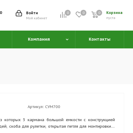
00
Корзина
Войти
0
0
0
0
пуста
Мой кабинет
Компания
Контакты
Артикул:
СУМ700
из которых 3 кармана большой емкости с конструкцией
дей, скоба для рулетки, открытая петля для монтировки и
.