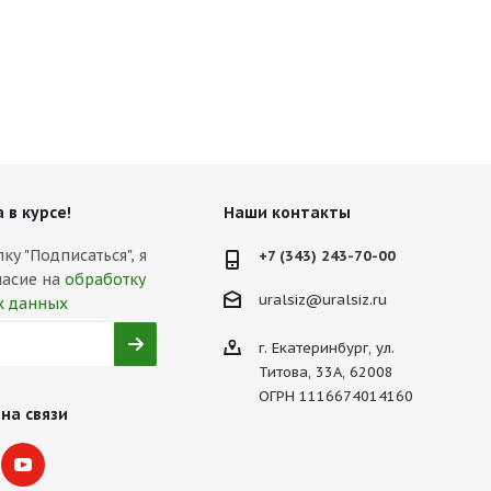
 в курсе!
Наши контакты
у "Подписаться", я
+7 (343) 243-70-00
ласие на
обработку
uralsiz@uralsiz.ru
х данных
г. Екатеринбург, ул.
Титова, 33А, 62008
ОГРН 1116674014160
на связи