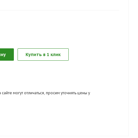
стоянно меняющимся потребностям, позволяя хранить
д рукой. Благодаря прочной 6-слойной конструкции и
надежный подсумок выдержит самые суровые условия
ipTech позволяет использовать этот подсумок с любым
ка позволяет ему стоять вертикально на повержности,
ину
Купить в 1 клик
ту.
ech
 сайте могут отличаться, просим уточнять цены у