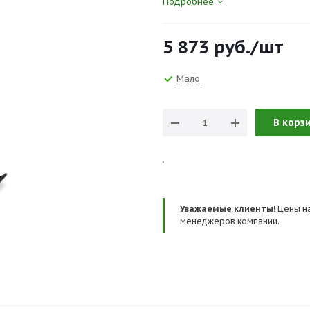
Подробнее
Эта сумка соответствует по
5 873
руб.
/шт
необходимые инструменты по
усиленным заклепками этот 
работы.
Мало
Запатентованный фиксатор Cl
ремнем. А встроенная подстав
В корз
обеспечивая доступ к инструмен
.
В комплекте с фиксатором ClipT
Уважаемые клиенты!
Цены на
менеджеров компании.