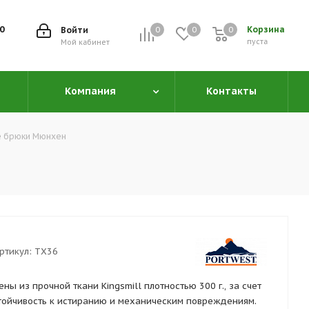
00
Корзина
Войти
0
0
0
0
пуста
Мой кабинет
Компания
Контакты
е брюки Мюнхен
ртикул:
TX36
 из прочной ткани Kingsmill плотностью 300 г., за счет
тойчивость к истиранию и механическим повреждениям.