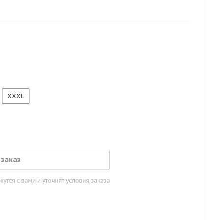
меют секции на коленях под наколенники. Шлевки дают
нь для наилучшей фиксации. Боковой карман дает
мобильный телефон или рацию. Чуть выше бокового
 TX36, Темно-синий/синий, находится держатель для
XXXL
 заказ
тся с вами и уточнят условия заказа