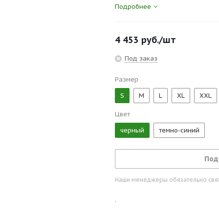
Подробнее
Помимо прочной ткани брюки и
возможность использовать реме
возможность разместить в нем 
4 453
руб.
/шт
кармана рабочих брюк Portwest
молотка.
Под заказ
Размер
S
M
L
XL
XXL
Цвет
черный
темно-синий
Под
Наши менеджеры обязательно свяжу
.