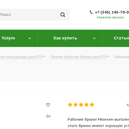
+7 (343) 243-70-
Заказать звонок
Услуги
Как купить
Статьи
няя спецодежда для ИТР
-
Летние рабочие брюки для ИТР
-
Рабочи
А
Рабочие брюки Мюнхен выполнены
этого брюки имеют хорошую ус