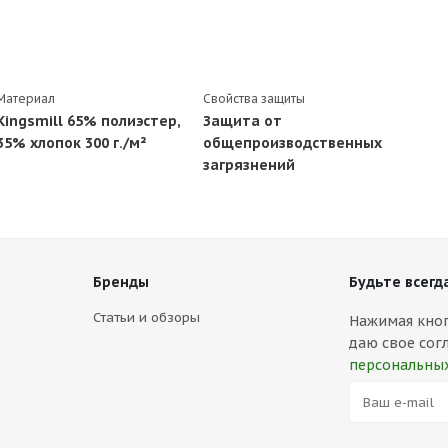
Материал
Свойства защиты
Kingsmill 65% полиэстер,
Защита от
35% хлопок 300 г./м²
общепроизводственных
загрязнений
Бренды
Будьте всегда
Статьи и обзоры
Нажимая кнопк
даю свое сог
персональны