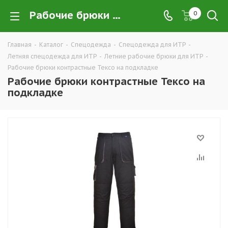
Рабочие брюки контрастные Тексо на подкладке купить в Екатеринбурге оптом и в розницу — интернет-магазин летней рабочей одежды для ИТР и руководящего состава компании ТД УРАЛСИЗ
0
Главная
-
Каталог
-
Спецодежда
-
Спецодежда для ИТР
-
Летняя спецодежда для ИТР
-
Летние рабочие брюки для ИТР
-
Рабочие брюки контрастные Тексо на подкладке
Рабочие брюки контрастные Тексо на
подкладке