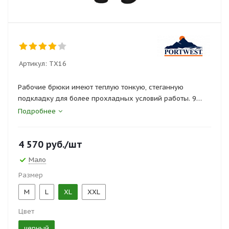
Артикул:
TX16
Рабочие брюки имеют теплую тонкую, стеганную
подкладку для более прохладных условий работы. 9
карманов для хранения, два задних накладных
Подробнее
кармана. Карманы для наколенников. Регулируемые
застежкой "липучка" края штанин.
4 570
руб.
/шт
Сертификаты и госты:
Мало
ТР ТС 019/2011
Размер
M
L
XL
XXL
Цвет
черный