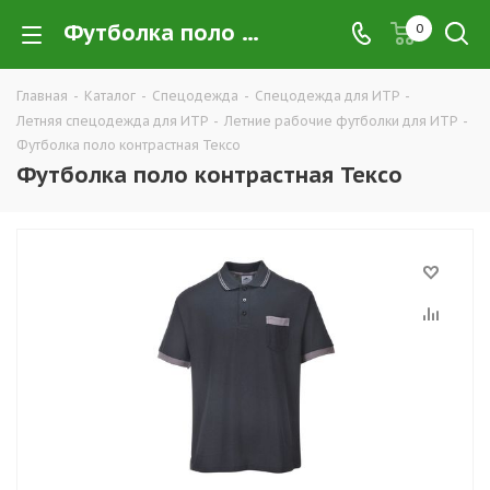
Футболка поло контрастная Тексо купить в Екатеринбурге оптом и в розницу — интернет-магазин летней рабочей одежды для ИТР и руководящего состава компании ТД УРАЛСИЗ
0
Главная
-
Каталог
-
Спецодежда
-
Спецодежда для ИТР
-
Летняя спецодежда для ИТР
-
Летние рабочие футболки для ИТР
-
Футболка поло контрастная Тексо
Футболка поло контрастная Тексо