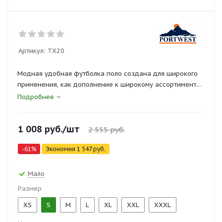
Артикул:
TX20
Модная удобная футболка поло создана для широкого
применения, как дополнение к широкому ассортименту
одежды Portwest. Ткань высочайшего качества не
Подробнее
садится и не блекнет даже после многочисленных
стирок. Передняя застежка на пуговицы и один карман
1 008
руб.
/шт
для безопасного хранения.
2 555
руб.
-
61
%
Экономия
1 547
руб.
Мало
Размер
XS
S
M
L
XL
XXL
XXXL