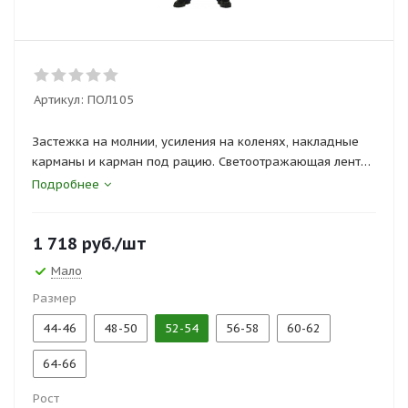
Артикул:
ПОЛ105
Застежка на молнии, усиления на коленях, накладные
карманы и карман под рацию. Светоотражающая лента
шириной 5 см, обеспечивает хорошую видимость.
Подробнее
Сертификаты и госты:
1 718
руб.
/шт
ТР ТС 019/2011, ГОСТ: 12.4.236-2011
Мало
Размер
44-46
48-50
52-54
56-58
60-62
64-66
Рост