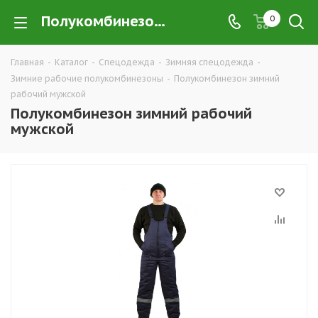
Полукомбинезон зимний рабочий мужской купить в Екатеринбурге по низким ценам оптом — интернет-магазин зимних рабочих полукомбинезонов в розницу компании ТД УРАЛСИЗ
0
Главная
-
Каталог
-
Спецодежда
-
Зимняя спецодежда
-
Зимние рабочие полукомбинезоны
-
Полукомбинезон зимний
рабочий мужской
Полукомбинезон зимний рабочий
мужской