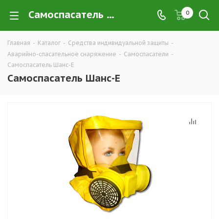
Самоспасатель Шанс-Е купить в Екатеринбурге по низким ценам оптом — интернет-магазин CИЗ в розницу компании РПС Урал
0
Главная
-
Каталог
-
Средства индивидуальной защиты
-
Аварийно-спасательное снаряжение
-
Самоспасатели
-
Самоспасатель Шанс-Е
Самоспасатель Шанс-Е