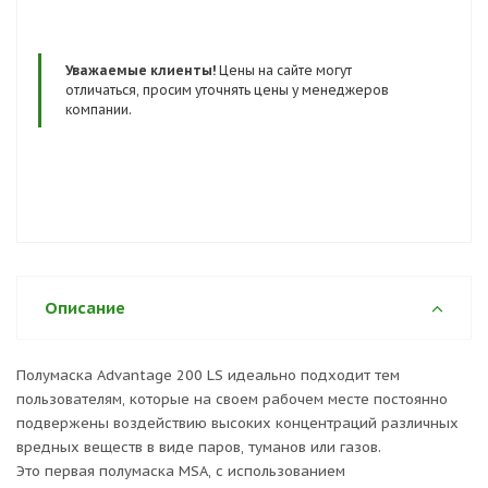
полумаски Advantage 200 LS включает противопылевые,
противогазовые и комбинированные фильтры.
Основная среда применения:
Уважаемые клиенты!
Цены на сайте могут
Для круглогодичного использования, автомобильная
отличаться, просим уточнять цены у менеджеров
компании.
промышленность, горнодобывающая промышленность,
нефтегазовая промышленность, опасные вещества,
пожаротушение, сельское хозяйство, утилизация
отходов, работа с химикатами, покрасочные работы,
электроэнергетика.
Сертификаты и госты:
ТР ТС 019/2011
Описание
Полумаска Advantage 200 LS идеально подходит тем
пользователям, которые на своем рабочем месте постоянно
подвержены воздействию высоких концентраций различных
вредных веществ в виде паров, туманов или газов.
Это первая полумаска MSA, с использованием