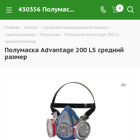
430356 Полумаска Advantage 200 LS средний размер купить в Екатеринбурге по низким ценам оптом — интернет-магазин CИЗ в розницу компании РПС Урал
0
Главная
-
Каталог
-
Средства индивидуальной защиты
-
Защита дыхания
-
Полумаски
-
Полумаска Advantage 200 LS
средний размер
Полумаска Advantage 200 LS средний
размер