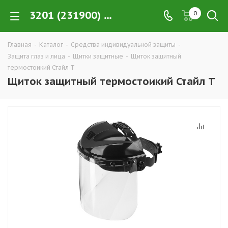
3201 (231900) Щиток защитный термостоикий Стайл Т купить в Екатеринбурге по низким ценам оптом — интернет-магазин CИЗ в розницу компании РПС Урал
0
Главная
-
Каталог
-
Средства индивидуальной защиты
-
Защита глаз и лица
-
Щитки защитные
-
Щиток защитный
термостоикий Стайл Т
Щиток защитный термостоикий Стайл Т