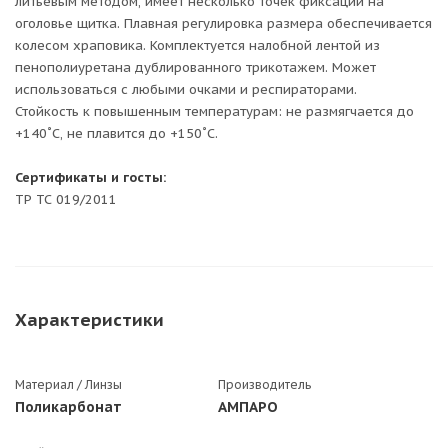
литьевым методом, имеет несколько точек фиксации на
оголовье щитка. Плавная регулировка размера обеспечивается
колесом храповика. Комплектуется налобной лентой из
пенополиуретана дублированного трикотажем. Может
использоваться с любыми очками и респираторами.
Стойкость к повышенным температурам: не размягчается до
+140˚С, не плавится до +150˚С.
Сертификаты и госты:
ТР ТС 019/2011
Характеристики
Материал / Линзы
Производитель
Поликарбонат
АМПАРО