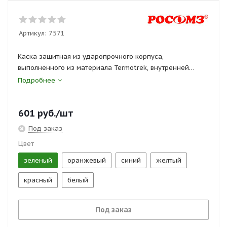
Артикул:
7571
Каска защитная из ударопрочного корпуса,
выполненного из материала Termotrek, внутренней
оснастки Эталон и подбородочного ремня. Внутренняя
Подробнее
оснастка крепится к корпусу в шести точках и состоит из
амортизатора, изготовленного из тканевых лент и
601
руб.
/шт
полиэтиленовой несущей ленты.
Под заказ
Дополнительно каска оснащена эффективной системой
Цвет
вентиляции подкасочного пространства и мягким
обтюратором из винилискожи.
зеленый
оранжевый
синий
желтый
Особенности:
красный
белый
• суперлегкий вес: 155 г
• устойчивость к искрам и брызгам расплавленного
Под заказ
металла
• химическая стойкость