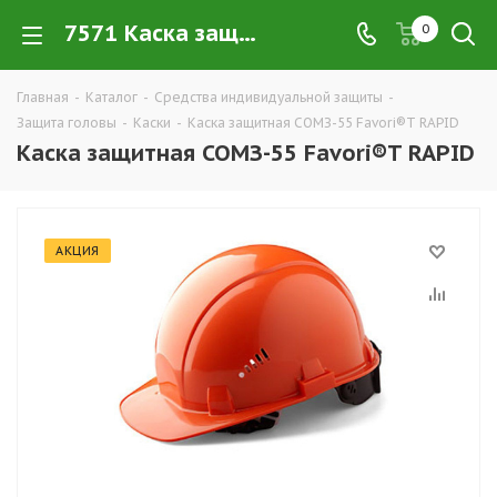
7571 Каска защитная СОМЗ-55 Favori®T RAPID купить в Екатеринбурге по низким ценам оптом — интернет-магазин защитных касок и каскеток в розницу компании ТД УРАЛСИЗ
0
Главная
-
Каталог
-
Средства индивидуальной защиты
-
Защита головы
-
Каски
-
Каска защитная СОМЗ-55 Favori®T RAPID
Каска защитная СОМЗ-55 Favori®T RAPID
АКЦИЯ