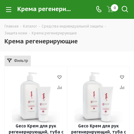
Крема регенерирующие купить в Екатеринбурге по низким ценам оптом — интернет-магазин защитных средств для кожи в розницу компании ТД УРАЛСИЗ
0
Главная
-
Каталог
-
Средства индивидуальной защиты
-
Защита кожи
-
Крема регенерирующие
Крема регенерирующие
Фильтр
Geco Крем для рук
Geco Крем для рук
регенерирующий, туба с
регенерирующий, туба с