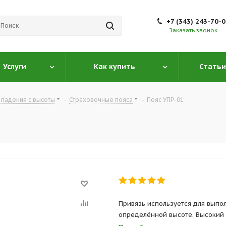
+7 (343) 243-70-
Заказать звонок
Услуги
Как купить
Статьи
 падения с высоты
-
Страховочные пояса
-
Пояс УПР-01
Привязь используется для вып
определённой высоте. Высокий
при длительном выполнении раб