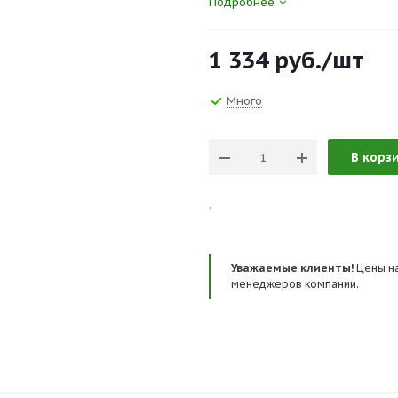
Подробнее
Два D-образных элемента креп
Строп подбирается индивидуаль
1 334
руб.
/шт
используются стропы без аморт
Вес удерживающей привязи не б
Статическая нагрузка не менее 
Много
Сертификаты и госты:
ТР ТС 019/2011, ГОСТ Р EN 358-
В корз
.
Уважаемые клиенты!
Цены на
менеджеров компании.