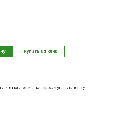
ления расположены по бокам привязи.
но, исходя из специфики задач. При работе
изатора.
олее 1,5 кг.
15 кН
2008
ину
Купить в 1 клик
 сайте могут отличаться, просим уточнять цены у