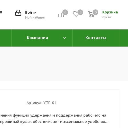
00
Корзина
Войти
0
0
0
0
пуста
Мой кабинет
Компания
Контакты
Артикул:
УПР-01
олнения функций удержания и поддержания рабочего на
 прошитый кушак обеспечивает максимальное удобство
от.