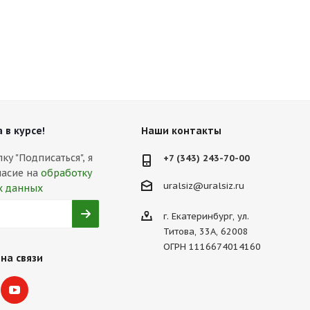
 в курсе!
Наши контакты
у "Подписаться", я
+7 (343) 243-70-00
ласие на
обработку
uralsiz@uralsiz.ru
х данных
г. Екатеринбург, ул.
Титова, 33А, 62008
ОГРН 1116674014160
на связи