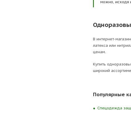
можно, исходя 
Одноразовые
В интернет-магази
латекса или нитрил
ценам.
Купить одноразовые
широкий ассортимен
Популярные к
Спецодежда защи