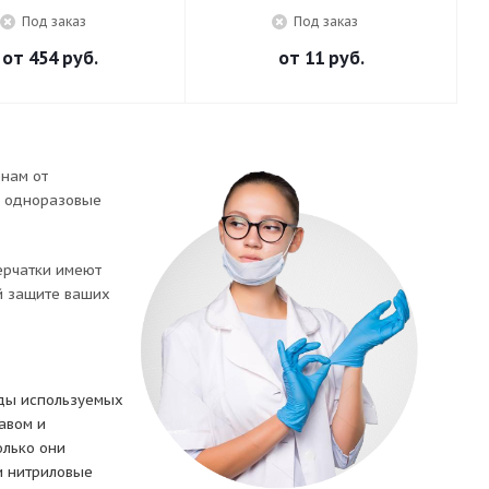
Под заказ
Под заказ
от
454 руб.
от
11 руб.
нам от
е одноразовые
ерчатки имеют
й защите ваших
иды используемых
авом и
олько они
и нитриловые