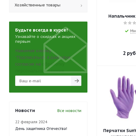
Хозяйственные товары
Напальчник
Будьте всегда в курсе!
Мн
Узнавайте о скидках и акциях
первым
Нажимая кнопку
2
руб
"Подписаться", я даю свое
согласие на
обработку
персональных данных
Новости
Все новости
22 февраля 2024
День защитника Отечества!
Перчатки SunV