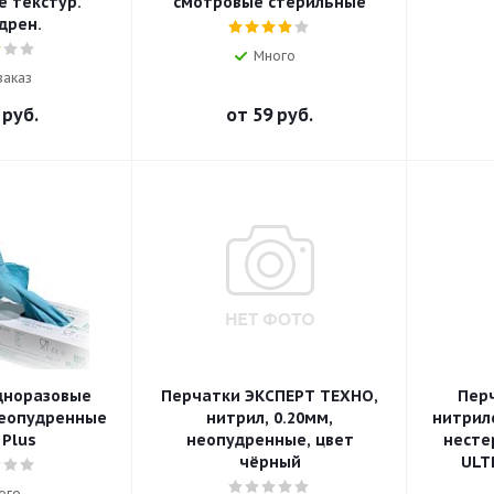
 текстур.
смотровые стерильные
дрен.
Много
заказ
 руб.
от
59 руб.
дноразовые
Перчатки ЭКСПЕРТ ТЕХНО,
Пер
еопудренные
нитрил, 0.20мм,
нитрил
 Plus
неопудренные, цвет
несте
чёрный
ULT
ого