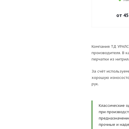
от
45
Компания ТД УРАЛС
производителя. В к
перчатки из нитрил
За счёт используе
хорошую износосто
рук.
Классические о
при производст
предназначение
прочные и наде