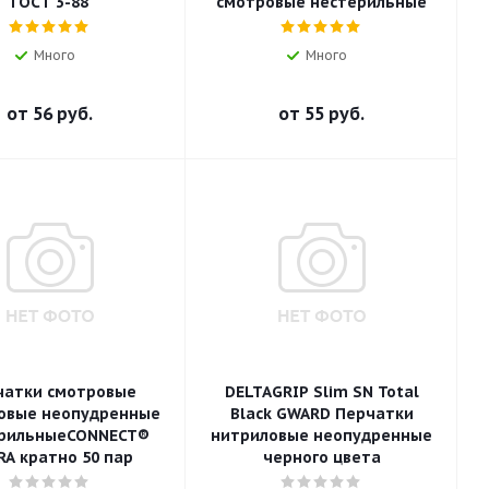
ГОСТ 3-88
смотровые нестерильные
Много
Много
от
56 руб.
от
55 руб.
чатки смотровые
DELTAGRIP Slim SN Total
овые неопудренные
Black GWARD Перчатки
рильныеCONNECT®
нитриловые неопудренные
RA кратно 50 пар
черного цвета