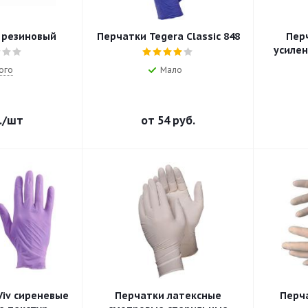
 резиновый
Перчатки Tegera Classic 848
Пер
усиле
ого
Мало
.
/шт
от
54 руб.
iv сиреневые
Перчатки латексные
Перч