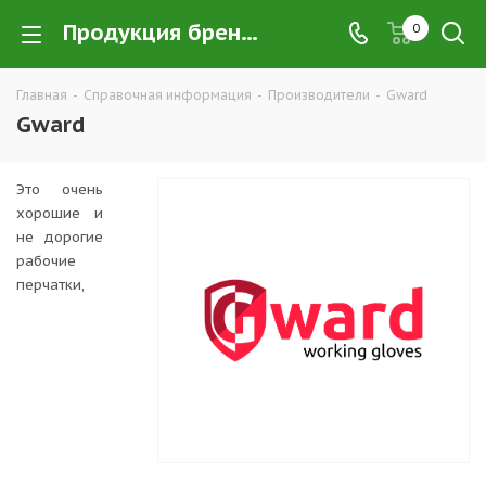
Продукция бренда Gward | в интернет-магазине РПС Урал
0
Главная
-
Справочная информация
-
Производители
-
Gward
Gward
Это очень
хорошие и
не дорогие
рабочие
перчатки,