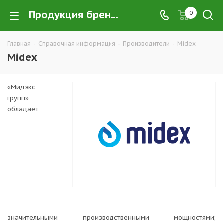
Продукция бренда Midex | в интернет-магазине РПС Урал
0
Главная
-
Справочная информация
-
Производители
-
Midex
Midex
«Мидэкс
групп»
обладает
значительными производственными мощностями;