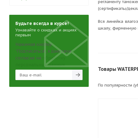
регламенту таможе
(сертификаты/декл
Вся линейка влаг
Будьте всегда в курсе!
шкалу, фирменную 
Узнавайте о скидках и акциях
первым
Нажимая кнопку
"Подписаться", я даю свое
согласие на
обработку
персональных данных
Товары WATERPR
По популярности (