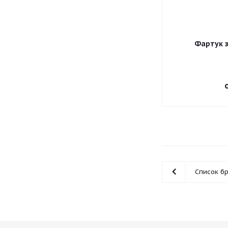
Фартук 
Список б