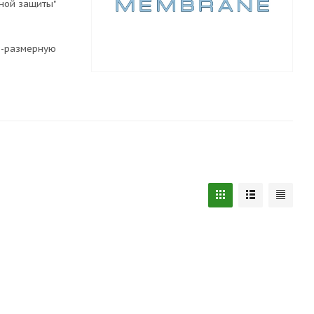
ной защиты"
о-размерную