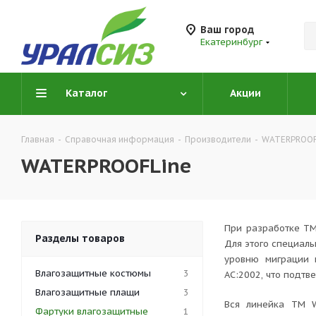
Ваш город
Екатеринбург
Каталог
Акции
Главная
-
Справочная информация
-
Производители
-
WATERPROOF
WATERPROOFLine
При разработке ТМ
Разделы товаров
Для этого специаль
уровню миграции 
Влагозащитные костюмы
3
AC:2002, что подт
Влагозащитные плащи
3
Вся линейка ТМ W
Фартуки влагозащитные
1