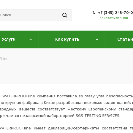
+7 (343) 243-70-
Заказать звонок
Услуги
Как купить
Статьи
Line
 WATERPROOFline компания поставила во главу угла безопасность 
но крупная фабрика в Китае разработала несколько видов тканей: 
вредных веществ соответствует жесткому Европейскому станда
верждается независимой лабораторией SGS TESTING SERVICES.
ATERPROOFline имеет декларации/сертификаты соответствия т