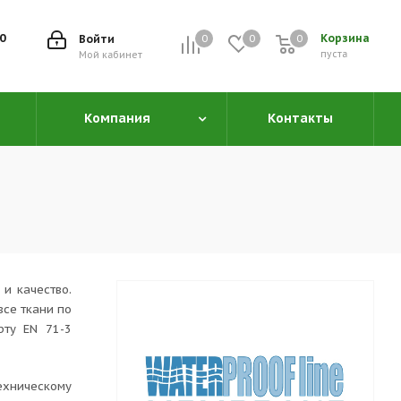
00
Корзина
Войти
0
0
0
0
пуста
Мой кабинет
Компания
Контакты
и качество.
все ткани по
рту EN 71-3
ехническому