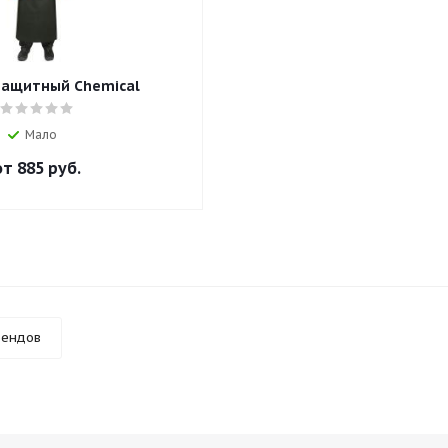
защитный Chemical
Мало
от
885 руб.
рендов