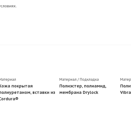
условиях.
Материал
Материал / Подкладка
Матер
Кожа покрытая
Полиэстер, полиамид,
Поли
полиуретаном, вставки из
мембрана Drylock
Vibr
Cordura®