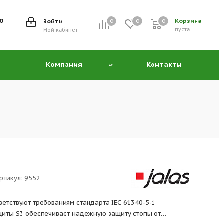
00
Корзина
Войти
0
0
0
0
пуста
Мой кабинет
Компания
Контакты
ртикул:
9552
ветствуют требованиям стандарта IEC 61340-5-1
ащиты S3 обеспечивает надежную защиту стопы от