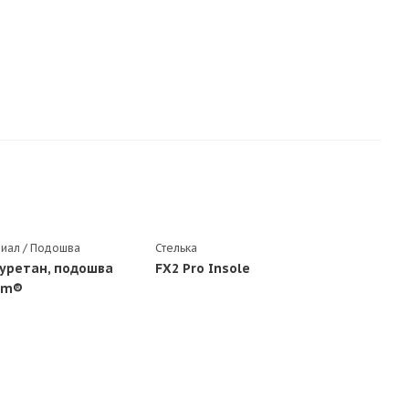
иал / Подошва
Стелька
уретан, подошва
FX2 Pro Insole
am®