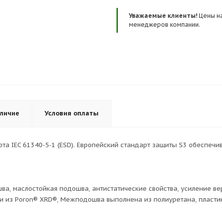
Уважаемые клиенты!
Цены на
менеджеров компании.
личие
Условия оплаты
арта IEC 61340-5-1 (ESD). Европейский стандарт защиты S3 обесп
шва, маслостойкая подошва, антистатические свойства, усиление 
и из Poron® XRD®, Межподошва выполнена из полиуретана, пластик