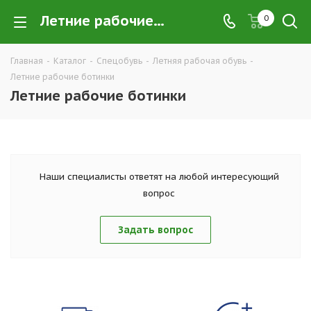
Летние рабочие ботинки купить в Екатеринбурге по низким ценам оптом — интернет-магазин летних рабочих ботинок для работы в розницу | Компания ТД УРАЛСИЗ
0
Главная
-
Каталог
-
Спецобувь
-
Летняя рабочая обувь
-
Летние рабочие ботинки
Летние рабочие ботинки
Наши специалисты ответят на любой интересующий
вопрос
Задать вопрос