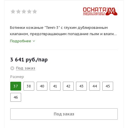
Ботинки кожаные "Темп-3" с глухим дублированным
клапаном, предотвращающим попадание пыли и влаги
внутрь изделия. Материал верха обуви юфть. Подошва
Подробнее
ТПУ. Композитный подносок.
3 641
руб.
/пар
Сертификаты и госты:
ТР ТС 019/2011, ГОСТ 12.4.137-2001, ГОСТ 28507-99
Под заказ
Размер
37
38
40
41
42
43
44
45
46
Под заказ