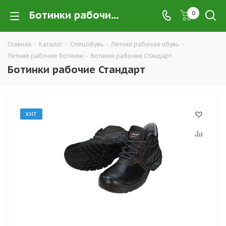
Ботинки рабочие Стандарт купить в Екатеринбурге по низким ценам оптом — интернет-магазин летней рабочей спецобуви компании ТД УРАЛСИЗ
0
Главная
-
Каталог
-
Спецобувь
-
Летняя рабочая обувь
-
Летние рабочие ботинки
-
Ботинки рабочие Стандарт
Ботинки рабочие Стандарт
ХИТ