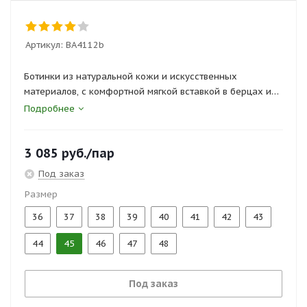
Артикул:
ВА4112b
Ботинки из натуральной кожи и искусственных
материалов, с комфортной мягкой вставкой в берцах и
глухим противопылевым клапаном, на шнурках, с
Подробнее
износостойкой подкладкой из сетчатого 3D материала,
укрепленным подноском, литьевого метода крепления,
3 085
руб.
/пар
полиуретановая подошва (ПУ): маслобензостойкая,
износоустойчивая, кислотощелочестойкая. Размеры 36 –
Под заказ
47. Защитные свойства: Нс, Нм, З
Размер
Сертификты и госты:
36
37
38
39
40
41
42
43
ТР ТС 019/2011, ГОСТ 12.4.137-2001, ГОСТ Р 12.4.187-97
44
45
46
47
48
Под заказ