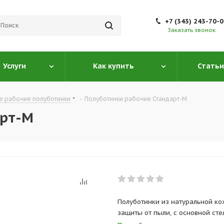
+7 (343) 243-70-
Заказать звонок
Услуги
Как купить
Статьи
е рабочие полуботинки
-
Полуботинки рабочие Стандарт-М
арт-М
Полуботинки из натуральной ко
защиты от пыли, с основной ст
вкладной стелькой, с подкладк