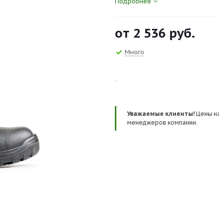
Подробнее
металлическим подноском (200 
Подошва: маслобензостойкость
от
2 536 руб.
износоустойчивость, самоочищ
Материал подошвы: ПУ Свойства:
Много
Сертификаты и госты:
ТР ТС 019/2011, ГОСТ 12.4.137-2
.
Уважаемые клиенты!
Цены на
менеджеров компании.