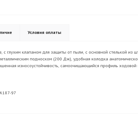
личие
Условия оплаты
 с глухим клапаном для защиты от пыли, с основной стелькой из ш
металлическим подноском (200 Дж), удобная колодка анатомическ
вышенная износоустойчивость, самоочищающийся профиль ходовой 
4.187-97