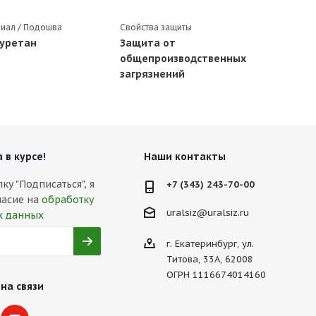
иал / Подошва
Свойства защиты
уретан
Защита от
общепроизводственных
загрязнений
 в курсе!
Наши контакты
у "Подписаться", я
+7 (343) 243-70-00
ласие на
обработку
uralsiz@uralsiz.ru
х данных
г. Екатеринбург, ул.
Титова, 33А, 62008
ОГРН 1116674014160
на связи