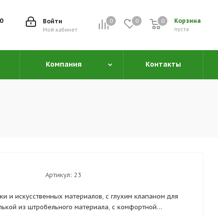
00
Корзина
Войти
0
0
0
0
пуста
Мой кабинет
Компания
Контакты
Артикул:
23
жи и искусственных материалов, с глухим клапаном для
елькой из штробельного материала, с комфортной
ой из сетчатого дышащего материала, с внутренним