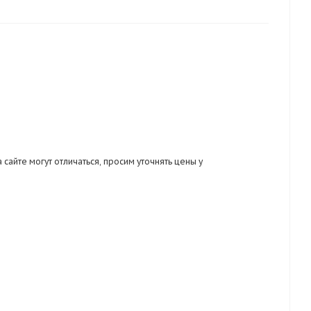
Дж), удобная колодка анатомической формы.
, кислотощелочестойкость, повышенная
ающийся профиль ходовой поверхности.
 Нс; Нм; З; Мун200
001, ГОСТ 28507-99, ГОСТ Р 12.4.187-97
 сайте могут отличаться, просим уточнять цены у