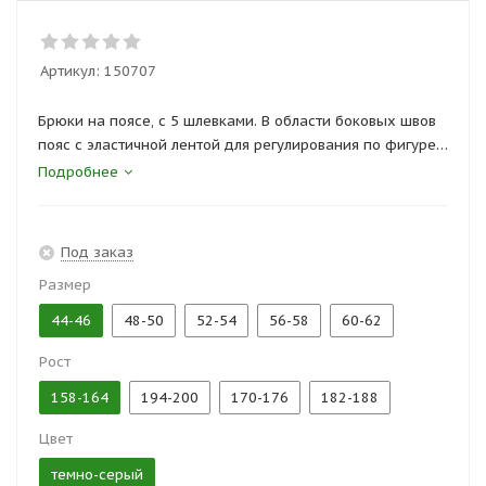
Артикул:
150707
Брюки на поясе, с 5 шлевками. В области боковых швов
пояс с эластичной лентой для регулирования по фигуре.
На брюках боковые карманы и один задний накладной
Подробнее
карман.
На передних половинках дополнительные накладки в
области колена, образующие карман для
Под заказ
дополнительных усилительных вставок.
Размер
Сертификаты и госты:
44-46
48-50
52-54
56-58
60-62
ГОСТ 25295-03
Рост
158-164
194-200
170-176
182-188
Цвет
темно-серый