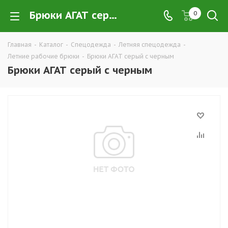
Брюки АГАТ серый с черным купить в Екатеринбурге по низким ценам оптом — интернет-магазин летних рабочих брюк в розницу компании ТД УРАЛСИЗ
0
Главная
-
Каталог
-
Спецодежда
-
Летняя спецодежда
-
Летние рабочие брюки
-
Брюки АГАТ серый с черным
Брюки АГАТ серый с черным