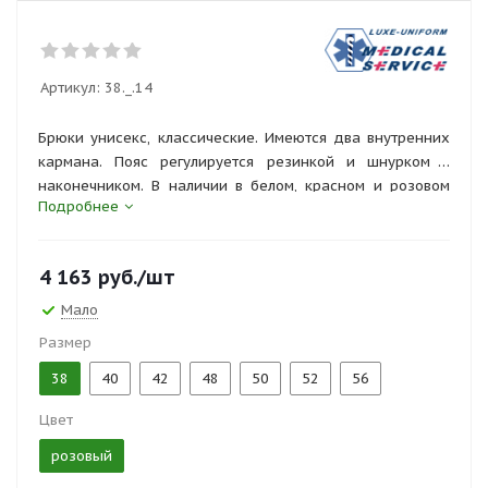
Артикул:
38._.14
Брюки унисекс, классические. Имеются два внутренних
кармана. Пояс регулируется резинкой и шнурком с
наконечником. В наличии в белом, красном и розовом
Подробнее
цветах.
4 163
руб.
/шт
Мало
Размер
38
40
42
48
50
52
56
Цвет
розовый