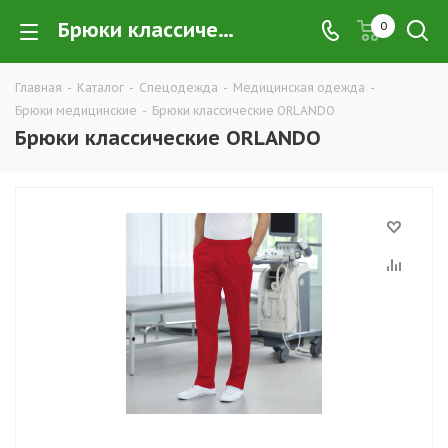
Брюки классические ORLANDO купить в Екатеринбурге по низким ценам оптом — интернет-магазин медицинских брюк в розницу компании ТД УРАЛСИЗ
0
Главная
-
Каталог
-
Спецодежда
-
Медицинская одежда
-
Брюки медицинские
-
Брюки классические ORLANDO
Брюки классические ORLANDO