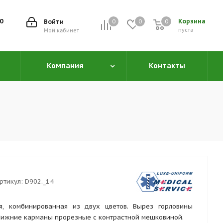
00
Корзина
Войти
0
0
0
0
пуста
Мой кабинет
Компания
Контакты
ртикул:
D902._14
ая, комбинированная из двух цветов. Вырез горловины
Нижние карманы прорезные с контрастной мешковиной.