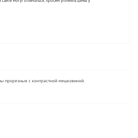
 сайте могут отличаться, просим уточнять цены у
ны прорезные с контрастной мешковиной.