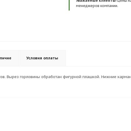
Уважаемые клиенты!
Цены на
менеджеров компании.
личие
Условия оплаты
етов. Вырез горловины обработан фигурной плашкой. Нижние карма