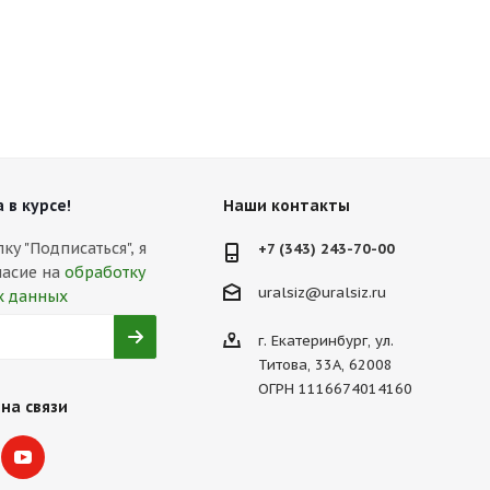
 в курсе!
Наши контакты
у "Подписаться", я
+7 (343) 243-70-00
ласие на
обработку
uralsiz@uralsiz.ru
х данных
г. Екатеринбург, ул.
Титова, 33А, 62008
ОГРН 1116674014160
на связи