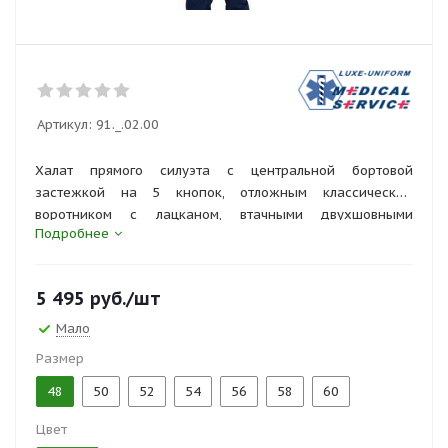
Артикул:
91._.02.00
Халат прямого силуэта с центральной бортовой
застежкой на 5 кнопок, отложным классическим
воротником с лацканом, втачными двухшовными
Подробнее
рукавами с разрезами в боковом шве.
5 495
руб.
/шт
Мало
Размер
48
50
52
54
56
58
60
Цвет