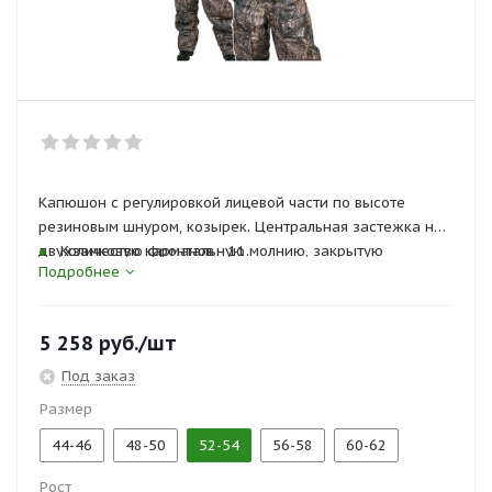
Капюшон с регулировкой лицевой части по высоте
резиновым шнуром, козырек. Центральная застежка на
двухзамковую фронтальную молнию, закрытую
Количество карманов - 11.
Подробнее
ветрозащитной планкой на кнопках. По линии талии
куртки кулиска с регулировкой по ширине резиновым
шнуром. Низ брюк с регулировкой по ширине резиновым
5 258
руб.
/шт
шнуром.
Под заказ
Размер
44-46
48-50
52-54
56-58
60-62
Рост