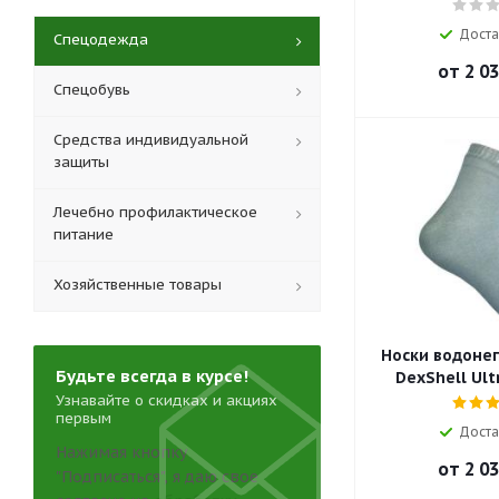
Доста
Спецодежда
от
2 03
Спецобувь
Средства индивидуальной
защиты
Лечебно профилактическое
питание
Хозяйственные товары
Носки водоне
Будьте всегда в курсе!
DexShell Ult
Узнавайте о скидках и акциях
первым
Доста
Нажимая кнопку
от
2 03
"Подписаться", я даю свое