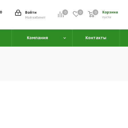
00
Корзина
Войти
0
0
0
0
пуста
Мой кабинет
Компания
Контакты