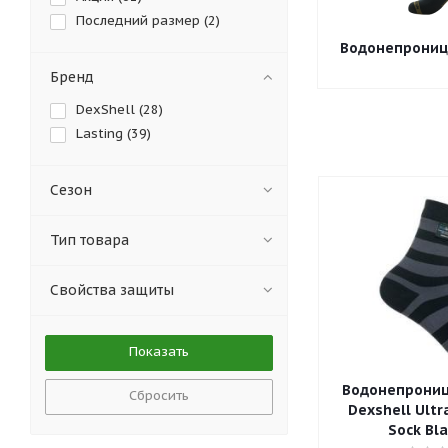
Последний размер (
2
)
Водонепрониц
Бренд
DexShell (
28
)
Lasting (
39
)
Сезон
Тип товара
Свойства защиты
Водонепрониц
Сбросить
Dexshell Ultr
Sock Bla