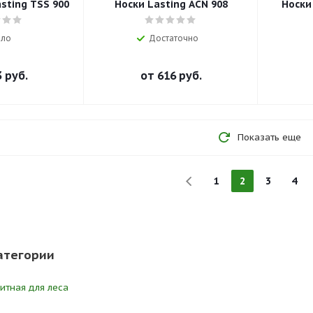
sting TSS 900
Носки Lasting ACN 908
Носки 
ло
Достаточно
 руб.
от
616 руб.
Показать еще
1
2
3
4
атегории
тная для леса