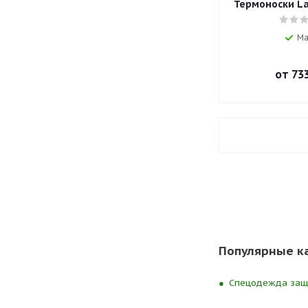
Термоноски La
Ма
от
733
Популярные к
Спецодежда защи