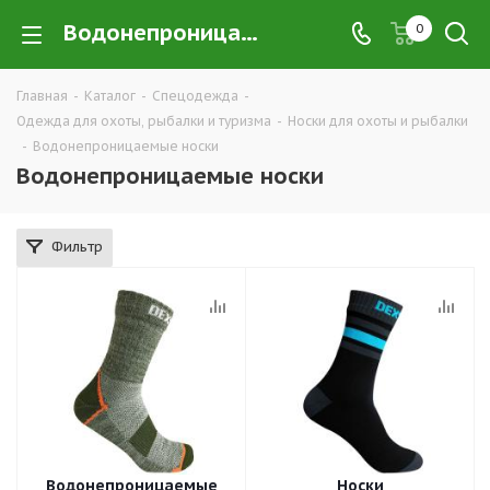
Водонепроницаемые носки в Екатеринбурге купить недорого оптом и в розницу — интернет-магазин хорошей экипировки и одежды для охоты, рыбалки и туризма от производителя, компания ТД УРАЛСИЗ
0
Главная
-
Каталог
-
Спецодежда
-
Одежда для охоты, рыбалки и туризма
-
Носки для охоты и рыбалки
-
Водонепроницаемые носки
Водонепроницаемые носки
Фильтр
Водонепроницаемые
Носки