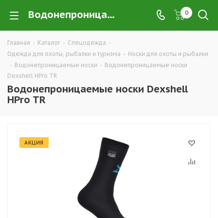
Водонепроницаемые носки Dexshell HPro TR в Екатеринбурге купить недорого оптом и в розницу — интернет-магазин хорошей экипировки и одежды для охоты, рыбалки и туризма от производителя, компания ТД УРАЛСИЗ
0
Главная
-
Каталог
-
Спецодежда
-
Одежда для охоты, рыбалки и туризма
-
Носки для охоты и рыбалки
-
Водонепроницаемые носки
-
Водонепроницаемые носки
Dexshell HPro TR
Водонепроницаемые носки Dexshell
HPro TR
АКЦИЯ