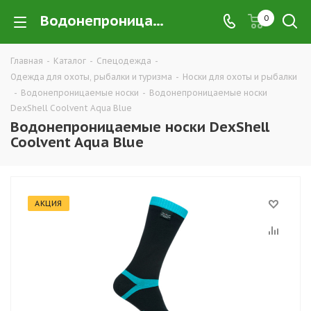
Водонепроницаемые носки DexShell Coolvent Aqua Blue в Екатеринбурге купить недорого оптом и в розницу — интернет-магазин хорошей экипировки и одежды для охоты, рыбалки и туризма от производителя, компания ТД УРАЛСИЗ
0
Главная
-
Каталог
-
Спецодежда
-
Одежда для охоты, рыбалки и туризма
-
Носки для охоты и рыбалки
-
Водонепроницаемые носки
-
Водонепроницаемые носки
DexShell Coolvent Aqua Blue
Водонепроницаемые носки DexShell
Coolvent Aqua Blue
АКЦИЯ