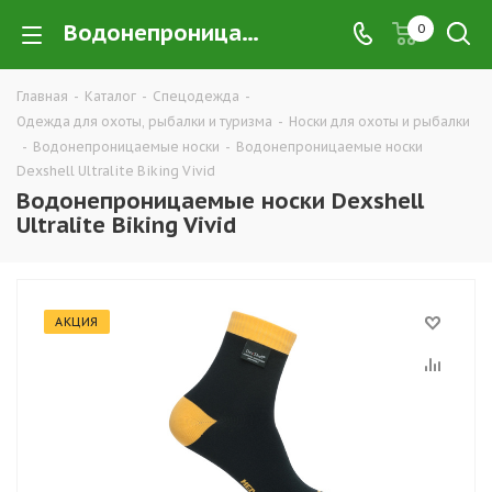
Водонепроницаемые носки Dexshell Ultralite Biking Vivid в Екатеринбурге купить недорого оптом и в розницу — интернет-магазин хорошей экипировки и одежды для охоты, рыбалки и туризма от производителя, компания ТД УРАЛСИЗ
0
Главная
-
Каталог
-
Спецодежда
-
Одежда для охоты, рыбалки и туризма
-
Носки для охоты и рыбалки
-
Водонепроницаемые носки
-
Водонепроницаемые носки
Dexshell Ultralite Biking Vivid
Водонепроницаемые носки Dexshell
Ultralite Biking Vivid
АКЦИЯ