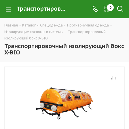
Транспортировочный изолирующий бокс X-BIO купить в Екатеринбурге по низким ценам оптом — интернет-магазин противочумной спецодежды в розницу компании ТД УРАЛСИЗ
0
Главная
-
Каталог
-
Спецодежда
-
Противочумная одежда
-
Изолирующие костюмы и системы
-
Транспортировочный
изолирующий бокс X-BIO
Транспортировочный изолирующий бокс
X-BIO