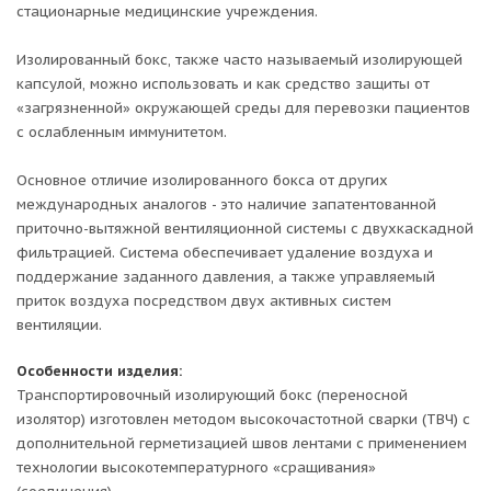
разгерметизации запускает автоматическое
стационарные медицинские учреждения.
поддержание заданного давления. При
срабатывании аварийной сигнализации
Изолированный бокс, также часто называемый изолирующей
индикаторная лампа горит красным светом.
капсулой, можно использовать и как средство защиты от
Фильтры — при отгрузке бокс комплектуется
«загрязненной» окружающей среды для перевозки пациентов
специально разработанными противоаэрозольными
с ослабленным иммунитетом.
фильтрами класса защиты Н14 (коэффициент
эффективности 99,9995%) или комбинированными
Основное отличие изолированного бокса от других
фильтрами А1В1Е1Р3 с резьбовым соединением.
международных аналогов - это наличие запатентованной
Фильтры предназначены для защиты от твердых или
приточно-вытяжной вентиляционной системы с двухкаскадной
жидких, радиоактивных или высокотоксичных
фильтрацией. Система обеспечивает удаление воздуха и
частиц, аэрозолей, бактерий, вирусов.
поддержание заданного давления, а также управляемый
Камерные перчатки — изолятор оборудован
приток воздуха посредством двух активных систем
четырьмя камерными перчатками со сменной
вентиляции.
кистевой частью для безопасного осуществления
Особенности изделия:
необходимых манипуляций внутри бокса. Имеют
Транспортировочный изолирующий бокс (переносной
высочайший уровень сопротивляемости к истиранию
изолятор) изготовлен методом высокочастотной сварки (ТВЧ) с
и проколам, защищают от вирусов и инфекций.
дополнительной герметизацией швов лентами с применением
Соответствуют требованиям
EN 388, EN 374 и ТР ТС
технологии высокотемпературного «сращивания»
019/2011.