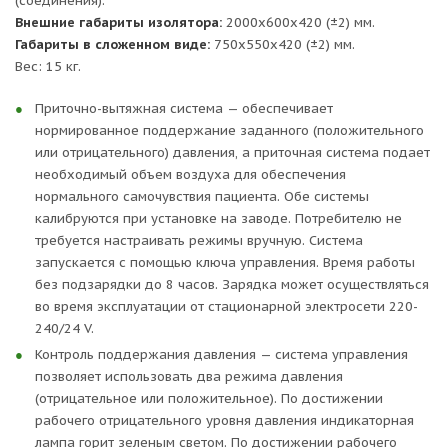
(соединения).
Порты для подключения внешних устройств — бокс
Внешние габариты изолятора:
2000х600х420 (±2) мм.
оснащен достаточным количеством портов для
Габариты в сложенном виде:
750х550х420 (±2) мм.
герметичного подведения шлангов с инфузионными
Вес: 15 кг.
растворами, дренажа, электродов ЭКГ и систем
искусственной вентиляции легких.
Приточно-вытяжная система — обеспечивает
Передаточный шлюз — для безопасного внесения и
нормированное поддержание заданного (положительного
изъятия отдельных предметов бокс оснащен
или отрицательного) давления, а приточная система подает
передаточным шлюзом с двумя герметичными
необходимый объем воздуха для обеспечения
молниями, конструктивно предотвращающими
нормального самочувствия пациента. Обе системы
возможность одновременного расстегивания во
калибруются при установке на заводе. Потребителю не
избежание появления незащищенного сквозного
требуется настраивать режимы вручную. Система
доступа внутрь бокса.
запускается с помощью ключа управления. Время работы
Отсек для хранения медицинских отходов —
без подзарядки до 8 часов. Зарядка может осуществляться
предназначен для безопасного хранения отходов
во время эксплуатации от стационарной электросети 220-
при оказании медицинской помощи пациенту в
240/24 V.
процессе транспортировки.
Контроль поддержания давления — система управления
Система крепления — надежная (авиационная)
позволяет использовать два режима давления
система крепления бокса к носилкам осуществляется
(отрицательное или положительное). По достижении
с помощью притяжных ремней. Фиксация пациента
рабочего отрицательного уровня давления индикаторная
внутри бокса осуществляется двумя способами:
лампа горит зеленым светом. По достижении рабочего