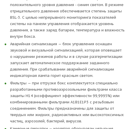
Трехточечным креплением для фиксации тела и 2-мя
положительного уровня давления - синим светом. В режиме
креплениями для фиксации ног.
отрицательного давления обеспечивается степень защиты
Гермомолния — герметичная молния в нижней части
BSL-3. С целью непрерывного мониторинга показателей
изолированного бокса предотвращает протекание
системы на панели управления отображается уровень
жидкостей и защищает от загрязнений внешней
давления, а также заряд батареи, температура и влажность
среды. Обеспечивает полную герметичность,
внутри бокса.
исключая потерю давления внутри бокса.
Аварийная сигнализация — блок управления оснащен
Дополнительные опции — бокс поставляется в
звуковой и визуальной сигнализацией, которая оповещает
индивидуальной сумке для хранения и
о нарушении режимов работы и в случае разгерметизации
транспортировки, также по желанию заказчика бокс
запускает автоматическое поддержание заданного
может быть дополнен следующими комплектующими:
давления. При срабатывании аварийной сигнализации
складные переносные носилки, сменные фильтры,
индикаторная лампа горит красным светом.
перчатки и др.
Фильтры — при отгрузке бокс комплектуется специально
разработанными противоаэрозольными фильтрами класса
защиты Н14 (коэффициент эффективности 99,9995%) или
комбинированными фильтрами А1В1Е1Р3 с резьбовым
соединением. Фильтры предназначены для защиты от
твердых или жидких, радиоактивных или высокотоксичных
частиц, аэрозолей, бактерий, вирусов.
Камерные перчатки — изолятор оборудован четырьмя