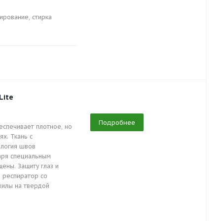
ирование, стирка
Lite
Подробнее
еспечивает плотное, но
х. Ткань с
ология швов
аря специальным
ены. Защиту глаз и
 респиратор со
хилы на твердой