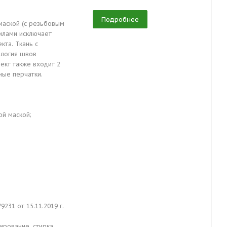
Подробнее
маской (с резьбовым
илами исключает
кта. Ткань с
ология швов
ект также входит 2
ные перчатки.
й маской;
31 от 15.11.2019 г.
ирование, стирка