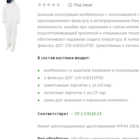
Под заказ
Цельная конструкция комбинезона с полнолицевой 
присоединением фильтра) и интегрированными бах
возможность ошибки при надевании и снятии компле
водоотталкивающей пропиткой и специальная техн
обеспечивают надежную защиту оператора. В компл
фильтра ДОТ 220 А1В1Е1Р3D, трикотажные и латекс
В состав костюма входит:
комбинезон со вшитыми бахилами и полнолицево
2 фильтра ДОТ 220 A1B1E1P3D;
трикотажные перчатки 1 уп./10 пар;
латексные перчатки 1 уп./25 пар;
сумка для хранения и переноски комплекта.
Соответствует
—
СП 1.3.3118-13.
Имеет регистрационное удостоверение №РЗН 2019/92
Вид обработки:
обработка дезраствором, автоклав