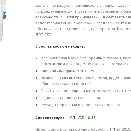
Цельная конструкция комбинезона с полнолицевой 
присоединением фильтра) и интегрированными бах
возможность ошибки при надевании и снятии компле
водоотталкивающей пропиткой и специальная техн
обеспечивают надежную защиту оператора. В компл
ДОТ P3D.
В состав костюма входит:
полнолицевая маска с панорамным стеклом, пер
обтекателем для предотвращения запотевания п
специальный фильтр ДОТ P3D;
комбинезон из пыленепроницаемой, водоотталк
“Биологическая опасность”;
бахилы из водонепроницаемого материала с тв
одноразовые перчатки – 1 пара;
сумка для хранения и переноски комплекта.
Соответствует
—
СП 1.3.3118-13.
Имеет регистрационное удостоверение №РЗН 2019/92