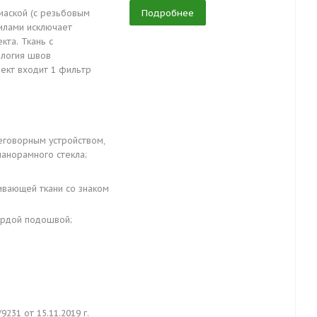
Подробнее
маской (с резьбовым
илами исключает
кта. Ткань с
ология швов
ект входит 1 фильтр
еговорным устройством,
анорамного стекла;
ивающей ткани со знаком
ердой подошвой;
31 от 15.11.2019 г.