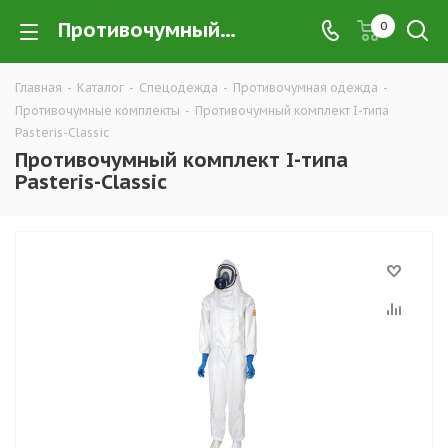
Противочумный комплект I-типа Pasteris-Classic купить в Екатеринбурге по низким ценам оптом — интернет-магазин противочумной спецодежды в розницу компании ТД УРАЛСИЗ
0
Главная
-
Каталог
-
Спецодежда
-
Противочумная одежда
-
Противочумные комплекты
-
Противочумный комплект I-типа
Pasteris-Classic
Противочумный комплект I-типа
Pasteris-Classic