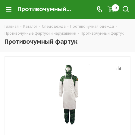
Противочумный фартук купить в Екатеринбурге по низким ценам оптом — интернет-магазин противочумной спецодежды в розницу компании ТД УРАЛСИЗ
0
Главная
-
Каталог
-
Спецодежда
-
Противочумная одежда
-
Противочумные фартуки и нарукавники
-
Противочумный фартук
Противочумный фартук