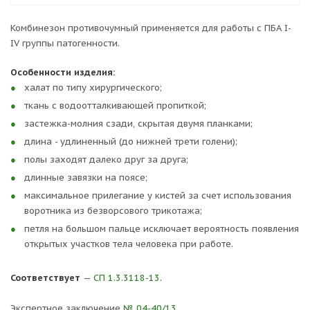
Комбинезон противочумный применяется для работы с ПБА I-
IV группы патогенности.
Особенности изделия:
халат по типу хирургического;
ткань с водоотталкивающей пропиткой;
застежка-молния сзади, скрытая двумя планками;
длина - удлиненный (до нижней трети голени);
полы заходят далеко друг за друга;
длинные завязки на поясе;
максимальное прилегание у кистей за счет использования
воротника из безворсового трикотажа;
петля на большом пальце исключает вероятность появления
открытых участков тела человека при работе.
Соответствует
—
СП 1.3.3118-13.
Экспертное заключение
№ 04-40/13