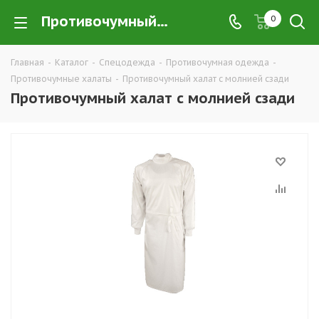
Противочумный халат с молнией сзади купить в Екатеринбурге по низким ценам оптом — интернет-магазин противочумной спецодежды в розницу компании ТД УРАЛСИЗ
0
Главная
-
Каталог
-
Спецодежда
-
Противочумная одежда
-
Противочумные халаты
-
Противочумный халат с молнией сзади
Противочумный халат с молнией сзади