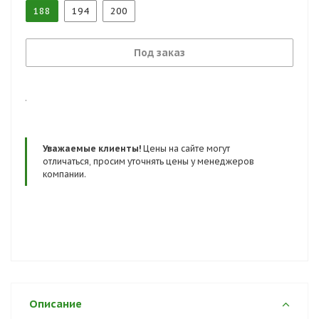
появления открытых участков тела человека при
188
194
200
работе.
Под заказ
.
Уважаемые клиенты!
Цены на сайте могут
отличаться, просим уточнять цены у менеджеров
компании.
Описание