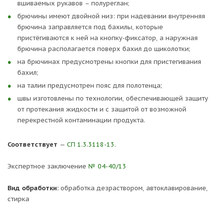
вшиваемых рукавов – полуреглан;
брючины имеют двойной низ: при надевании внутренняя
брючина заправляется под бахилы, которые
пристёгиваются к ней на кнопку-фиксатор, а наружная
брючина располагается поверх бахил до щиколотки;
на брючинах предусмотрены кнопки для пристегивания
бахил;
на талии предусмотрен пояс для полотенца;
швы изготовлены по технологии, обеспечивающей защиту
от протекания жидкости и с защитой от возможной
перекрестной контаминации продукта.
Соответствует
—
СП 1.3.3118-13.
Экспертное заключение
№ 04-40/13
Вид обработки:
обработка дезраствором, автоклавирование,
стирка