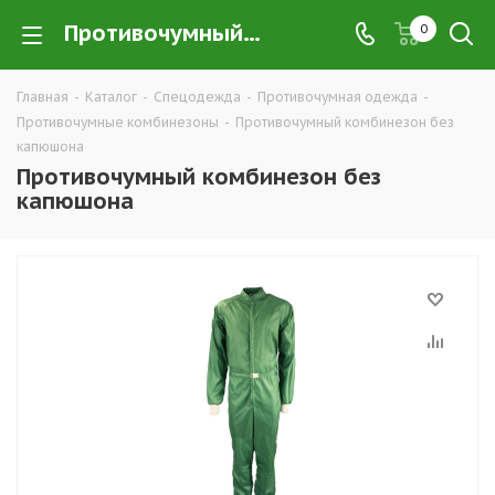
Противочумный комбинезон без капюшона купить в Екатеринбурге по низким ценам оптом — интернет-магазин противочумной спецодежды в розницу компании ТД УРАЛСИЗ
0
Главная
-
Каталог
-
Спецодежда
-
Противочумная одежда
-
Противочумные комбинезоны
-
Противочумный комбинезон без
капюшона
Противочумный комбинезон без
капюшона