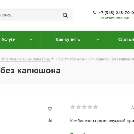
+7 (343) 243-70-
Заказать звонок
Услуги
Как купить
Статьи
ротивочумные комбинезоны
-
Противочумный комбинезон без капюшо
 без капюшона
А
Комбинезон противочумный прим
Особенности изделия: