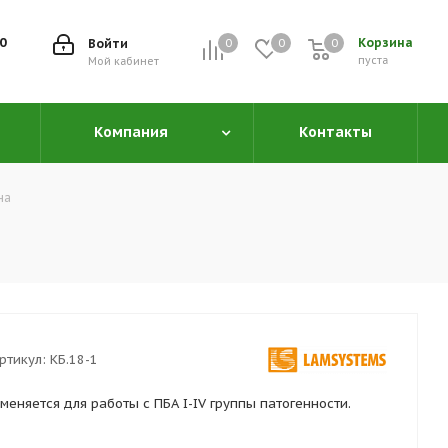
00
Корзина
Войти
0
0
0
0
пуста
Мой кабинет
Компания
Контакты
на
ртикул:
КБ.18-1
еняется для работы с ПБА I-IV группы патогенности.