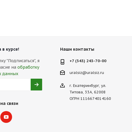
 в курсе!
Наши контакты
у "Подписаться", я
+7 (343) 243-70-00
ласие на
обработку
uralsiz@uralsiz.ru
х данных
г. Екатеринбург, ул.
Титова, 33А, 62008
ОГРН 1116674014160
на связи