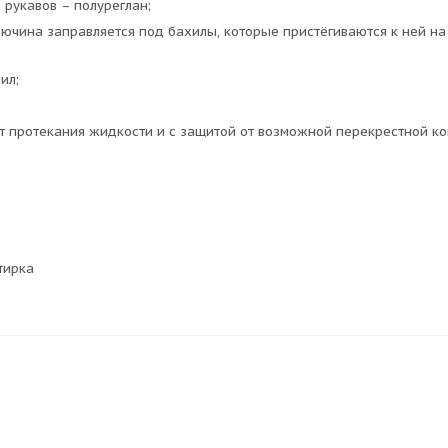
рукавов – полуреглан;
ючина заправляется под бахилы, которые пристёгиваются к ней на
ил;
т протекания жидкости и с защитой от возможной перекрестной к
тирка