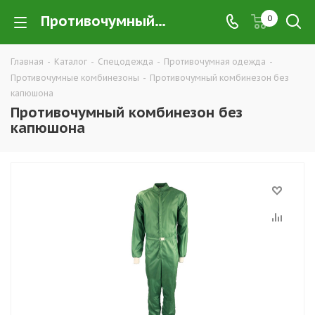
Противочумный комбинезон без капюшона купить в Екатеринбурге по низким ценам оптом — интернет-магазин противочумной спецодежды в розницу компании ТД УРАЛСИЗ
0
Главная
-
Каталог
-
Спецодежда
-
Противочумная одежда
-
Противочумные комбинезоны
-
Противочумный комбинезон без
капюшона
Противочумный комбинезон без
капюшона