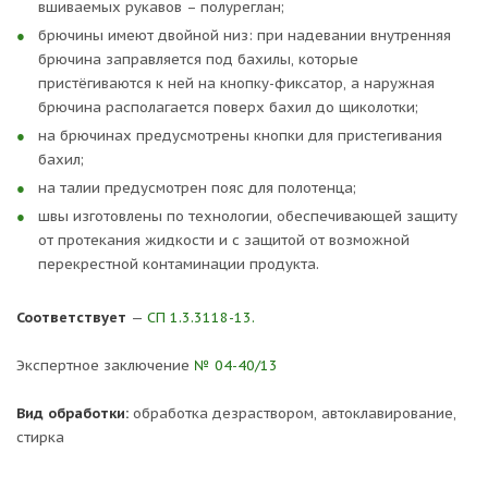
вшиваемых рукавов – полуреглан;
брючины имеют двойной низ: при надевании внутренняя
брючина заправляется под бахилы, которые
пристёгиваются к ней на кнопку-фиксатор, а наружная
брючина располагается поверх бахил до щиколотки;
на брючинах предусмотрены кнопки для пристегивания
бахил;
на талии предусмотрен пояс для полотенца;
швы изготовлены по технологии, обеспечивающей защиту
от протекания жидкости и с защитой от возможной
перекрестной контаминации продукта.
Соответствует
—
СП 1.3.3118-13.
Экспертное заключение
№ 04-40/13
Вид обработки:
обработка дезраствором, автоклавирование,
стирка