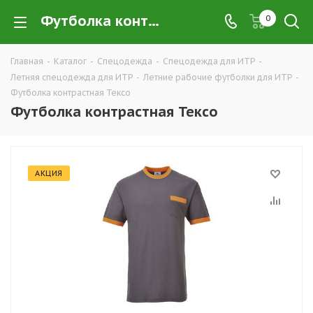
Футболка контрастная Тексо купить в Екатеринбурге оптом и в розницу — интернет-магазин летней рабочей одежды для ИТР и руководящего состава компании ТД УРАЛСИЗ
0
Главная
-
Каталог
-
Спецодежда
-
Спецодежда для ИТР
-
Летняя спецодежда для ИТР
-
Летние рабочие футболки для ИТР
-
Футболка контрастная Тексо
Футболка контрастная Тексо
АКЦИЯ