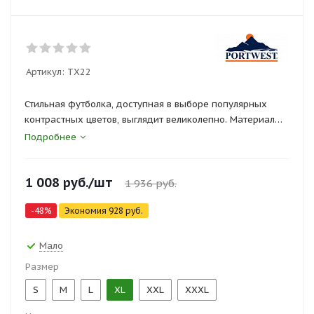
Артикул:
TX22
Стильная футболка, доступная в выборе популярных
контрастных цветов, выглядит великолепно. Материал
высшего качества сохраняет прекрасный вид и после
Подробнее
многочисленных стирок. На груди 1 карман для
безопасного хранения.
1 008
руб.
/шт
1 936
руб.
-
48
%
Экономия
928
руб.
Мало
Размер
S
M
L
XL
XXL
XXXL