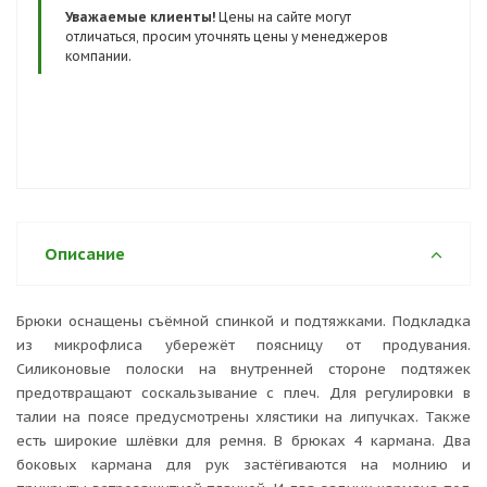
избежание быстрого истирания. Светоотражающие
Уважаемые клиенты!
Цены на сайте могут
элементы по низу брюк и на поясе обозначат фигуру в
отличаться, просим уточнять цены у менеджеров
компании.
условиях плохой видимости.
Описание
Брюки оснащены съёмной спинкой и подтяжками. Подкладка
из микрофлиса убережёт поясницу от продувания.
Силиконовые полоски на внутренней стороне подтяжек
предотвращают соскальзывание с плеч. Для регулировки в
талии на поясе предусмотрены хлястики на липучках. Также
есть широкие шлёвки для ремня. В брюках 4 кармана. Два
боковых кармана для рук застёгиваются на молнию и