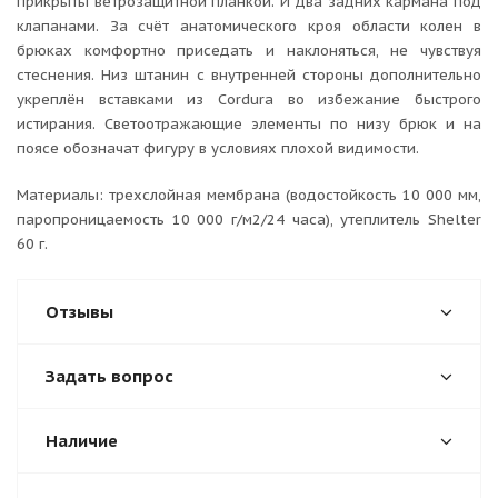
прикрыты ветрозащитной планкой. И два задних кармана под
клапанами. За счёт анатомического кроя области колен в
брюках комфортно приседать и наклоняться, не чувствуя
стеснения. Низ штанин с внутренней стороны дополнительно
укреплён вставками из Cordura во избежание быстрого
истирания. Светоотражающие элементы по низу брюк и на
поясе обозначат фигуру в условиях плохой видимости.
Материалы: трехслойная мембрана (водостойкость 10 000 мм,
паропроницаемость 10 000 г/м2/24 часа), утеплитель Shelter
60 г.
Отзывы
Задать вопрос
Наличие