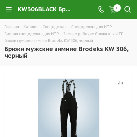
KW306BLACK Брюки мужские зимние Brodeks KW 306, черный купить в Екатеринбурге оптом и в розницу — интернет-магазин рабочей одежды для ИТР и руководящего состава компании ТД УРАЛСИЗ
0
Главная
-
Каталог
-
Спецодежда
-
Спецодежда для ИТР
-
Зимняя спецодежда для ИТР
-
Зимние рабочие брюки для ИТР
-
Брюки мужские зимние Brodeks KW 306, черный
Брюки мужские зимние Brodeks KW 306,
черный