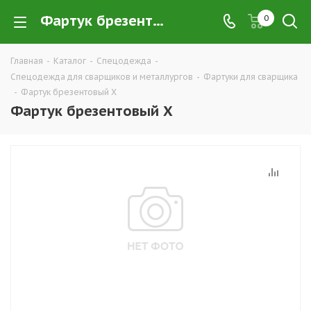
Фартук брезентовый Х купить в Екатеринбурге по низким ценам оптом — интернет-магазин рабочей одежды для сварщиков в розницу компании ТД УРАЛСИЗ
0
Главная
-
Каталог
-
Спецодежда
-
Спецодежда для сварщиков и металлургов
-
Фартуки для сварщика
-
Фартук брезентовый Х
Фартук брезентовый Х