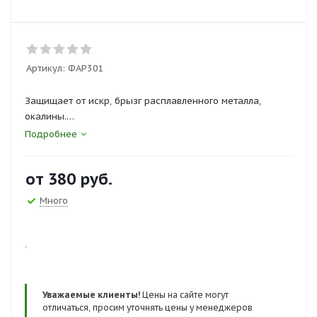
Артикул:
ФАР301
Защищает от искр, брызг расплавленного металла,
окалины.
Длина фартука 110 см.
Подробнее
Сертификты и госты:
ТР ТС 019/2011, ГОСТ 12.4.029-76
от
380 руб.
Много
.
Уважаемые клиенты!
Цены на сайте могут
отличаться, просим уточнять цены у менеджеров