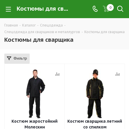
Костюмы для сварщика купить в Екатеринбурге по низким ценам оптом — интернет-магазин рабочей одежды для сварщиков в розницу компании ТД УРАЛСИЗ
0
Главная
-
Каталог
-
Спецодежда
-
Спецодежда для сварщиков и металлургов
-
Костюмы для сварщика
Костюмы для сварщика
Фильтр
Костюм жаростойкий
Костюм сварщика летний
Молескин
со спилком