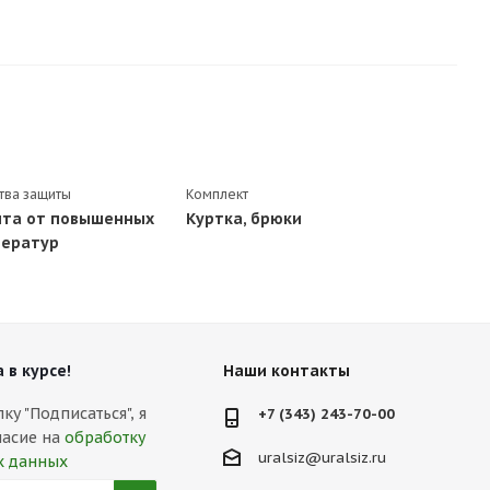
тва защиты
Комплект
та от повышенных
Куртка, брюки
ератур
 в курсе!
Наши контакты
у "Подписаться", я
+7 (343) 243-70-00
ласие на
обработку
uralsiz@uralsiz.ru
х данных