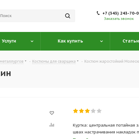
+7 (343) 243-70-
Заказать звонок
Услуги
Как купить
Статьи
металлургов
-
Костюмы для сварщика
-
Костюм жаростойкий Молеск
кин
Куртка: центральная потайная з
швах настрачивания накладок п
кокетки со спинкой. Брюки: на