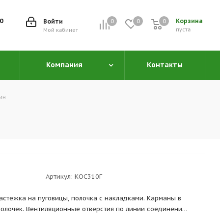
00
Корзина
Войти
0
0
0
0
пуста
Мой кабинет
Компания
Контакты
ин
Артикул:
КОС310Г
астежка на пуговицы, полочка с накладками. Карманы в
олочек. Вентиляционные отверстия по линии соединения
кладки на передних половинках.