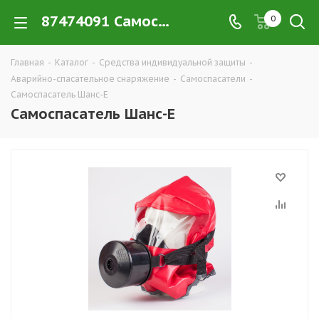
87474091 Самоспасатель Шанс-Е купить в Екатеринбурге по низким ценам оптом — интернет-магазин CИЗ в розницу компании РПС Урал
0
Главная
-
Каталог
-
Средства индивидуальной защиты
-
Аварийно-спасательное снаряжение
-
Самоспасатели
-
Самоспасатель Шанс-Е
Самоспасатель Шанс-Е