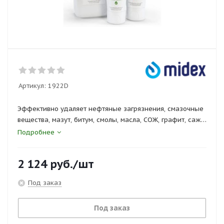
Артикул:
1922D
Эффективно удаляет нефтяные загрязнения, смазочные
вещества, мазут, битум, смолы, масла, СОЖ, графит, сажу,
металлическую пыль, лаки, краски, клеи и другие
Подробнее
технологические и бытовые загрязнения.
На основе натуральных моющих компонентов и
2 124
руб.
/шт
активных добавок.
Под заказ
Сертификаты и госты
ТР ТС 019/2011, ГОСТ 31460-2012
Под заказ