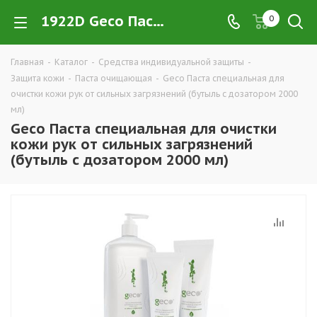
1922D Geco Паста специальная для очистки кожи рук от сильных загрязнений (бутыль с дозатором 2000 мл) купить в Екатеринбурге по низким ценам оптом — интернет-магазин CИЗ в розницу компании РПС Урал
0
Главная
-
Каталог
-
Средства индивидуальной защиты
-
Защита кожи
-
Паста очищающая
-
Geco Паста специальная для
очистки кожи рук от сильных загрязнений (бутыль с дозатором 2000
мл)
Geco Паста специальная для очистки
кожи рук от сильных загрязнений
(бутыль с дозатором 2000 мл)