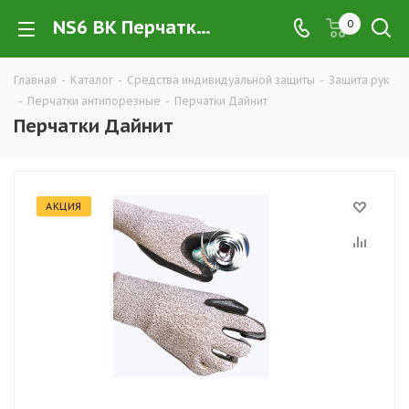
NS6 BK Перчатки Дайнит купить в Екатеринбурге по низким ценам оптом — интернет-магазин CИЗ в розницу компании РПС Урал
0
Главная
-
Каталог
-
Средства индивидуальной защиты
-
Защита рук
-
Перчатки антипорезные
-
Перчатки Дайнит
Перчатки Дайнит
АКЦИЯ