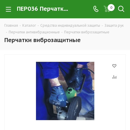
ПЕР036 Перчатки виброзащитные купить в Екатеринбурге по низким ценам оптом — интернет-магазин CИЗ в розницу компании РПС Урал
0
Главная
-
Каталог
-
Средства индивидуальной защиты
-
Защита рук
-
Перчатки антивибрационные
-
Перчатки виброзащитные
Перчатки виброзащитные