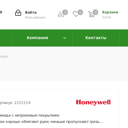
00
Корзина
Войти
0
0
0
0
пуста
Мой кабинет
Компания
Контакты
ттерн
ртикул:
2232234
амида с нитриловым покрытием.
тки хорошо облегают руки, меньше пропускают грязь.
ечивают прекрасный захват предметов. Отличная