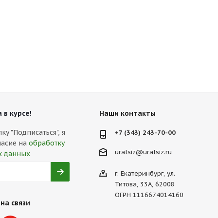
 в курсе!
Наши контакты
у "Подписаться", я
+7 (343) 243-70-00
ласие на
обработку
uralsiz@uralsiz.ru
х данных
г. Екатеринбург, ул.
Титова, 33А, 62008
ОГРН 1116674014160
на связи