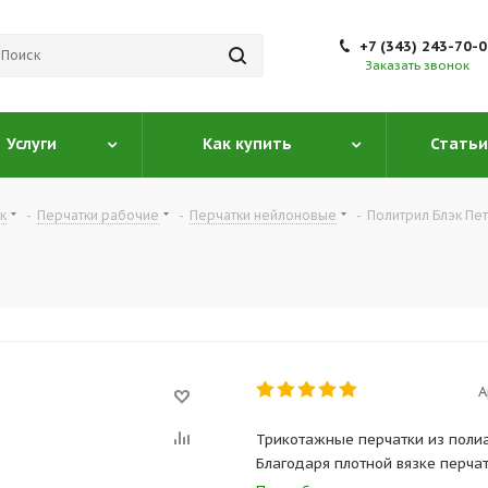
+7 (343) 243-70-
Заказать звонок
Услуги
Как купить
Статьи
к
-
Перчатки рабочие
-
Перчатки нейлоновые
-
Политрил Блэк Пе
А
Трикотажные перчатки из поли
Благодаря плотной вязке перча
Прочные, износостойкие, обесп