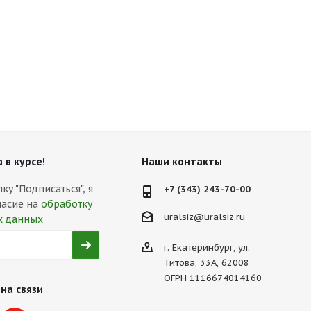
 в курсе!
Наши контакты
у "Подписаться", я
+7 (343) 243-70-00
ласие на
обработку
uralsiz@uralsiz.ru
х данных
г. Екатеринбург, ул.
Титова, 33А, 62008
ОГРН 1116674014160
на связи