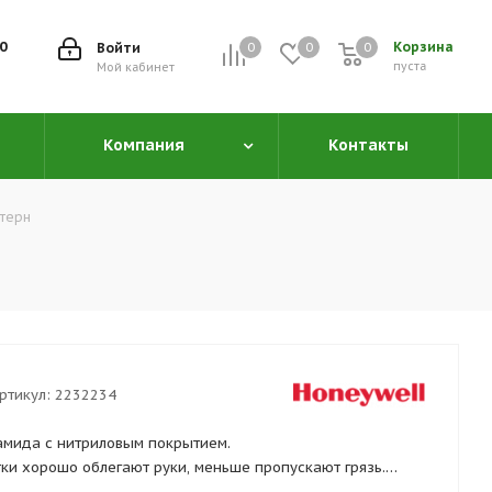
00
Корзина
Войти
0
0
0
0
пуста
Мой кабинет
Компания
Контакты
ттерн
ртикул:
2232234
амида с нитриловым покрытием.
тки хорошо облегают руки, меньше пропускают грязь.
ечивают прекрасный захват предметов. Отличная