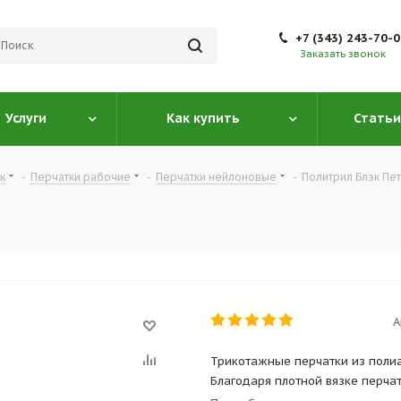
+7 (343) 243-70-
Заказать звонок
Услуги
Как купить
Статьи
к
-
Перчатки рабочие
-
Перчатки нейлоновые
-
Политрил Блэк Пе
А
Трикотажные перчатки из поли
Благодаря плотной вязке перча
Прочные, износостойкие, обесп