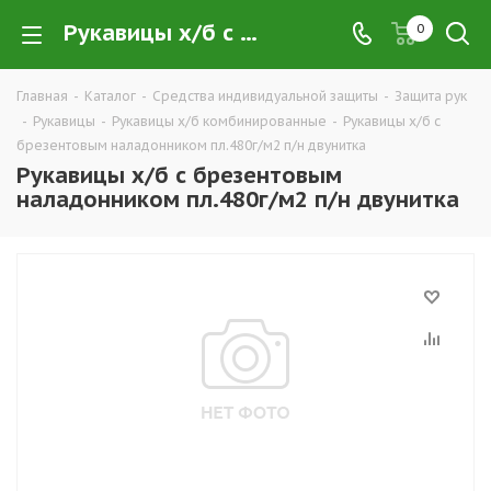
Рукавицы х/б с брезентовым наладонником пл.480г/м2 п/н двунитка купить в Екатеринбурге по низким ценам оптом — интернет-магазин CИЗ в розницу компании РПС Урал
0
Главная
-
Каталог
-
Средства индивидуальной защиты
-
Защита рук
-
Рукавицы
-
Рукавицы х/б комбинированные
-
Рукавицы х/б с
брезентовым наладонником пл.480г/м2 п/н двунитка
Рукавицы х/б с брезентовым
наладонником пл.480г/м2 п/н двунитка